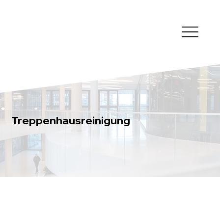
Treppenhausreinigung